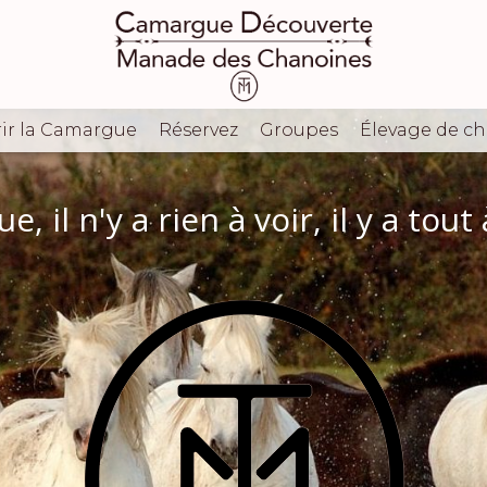
ir la Camargue
Réservez
Groupes
Élevage de c
, il n'y a rien à voir, il y a tout