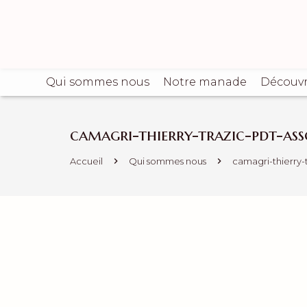
Qui sommes nous
Notre manade
Découvr
camagri-thierry-trazic-pdt-as
Accueil
Qui sommes nous
camagri-thierry