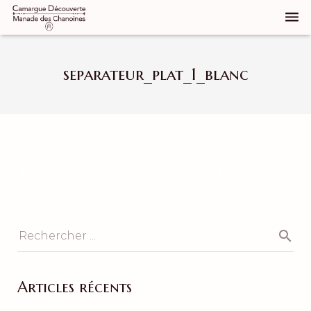
Qui sommes nous
separateur_plat_1_blanc
Notre manade
Découvrir la Camargue
Réservez
Groupes
Élevage de chevaux
Galerie d’images
Contact
Articles récents