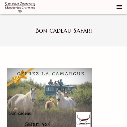
Qui sommes nous
Bon cadeau Safari
Notre manade
Découvrir la Camargue
Réservez
Groupes
Élevage de chevaux
Galerie d’images
Contact