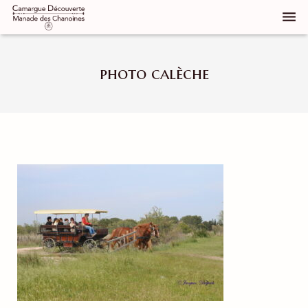
Qui sommes nous
photo calèche
Notre manade
Découvrir la Camargue
Réservez
Groupes
Élevage de chevaux
Galerie d’images
Contact