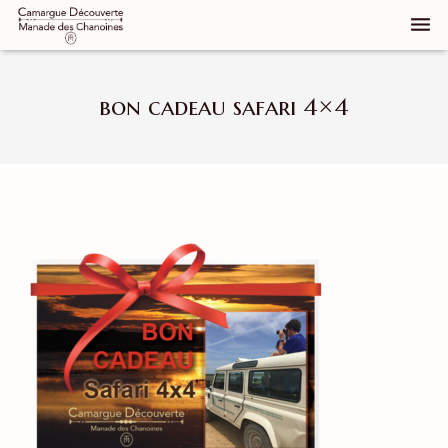
Qui sommes nous
bon cadeau safari 4×4
Notre manade
Découvrir la Camargue
Réservez
Groupes
Élevage de chevaux
Galerie d’images
Contact